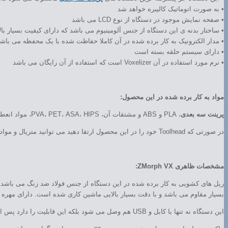
• به صورت اتوماتیک کالیبره خواهد شد
• صفحه نمایش موجود در دستگاه از نوع LCD می باشد
• ساختار بدنه ی این دستگاه از جنس آلومینیوم می باشد که دارای کیفیت بسیار ب
• مدار الکترونیک به کار برده شده در آن کاملا حفاظت شده با یک محفظه می باش
• دارای سیستم حلقه بسته است
• نرم مورد استفاده در آن Voxelizer است که استفاده از آن رایگان می باشد
مواد به کار برده شده در این محصول:
پرینت سه بعدی
، PLA و ABS و مشتقات آن، PVA، PET، ASA، HIPS، مواد انعطاف پذیر و ….
در صورتی که Toolhead خود را در این محصول ارتقا دهید می توانید متریال و مواد مختلفی بسازید از جمله: موم ماشین کاری و چوب و ….
مشخصات ظاهری ZMorph VX:
ریل های کشویی به کار برده شده در این دستگاه از جنس فولاد ضد زنگ می باشد
بسیار مقاوم می باشد و با دقت بسیار بالایی ماشین کاری شده است. دارای مهره ای می باشد که خا
این دستگاه نه تنها با کابل و USB هم وصل می شود بلکه این قابلیت را دارد پس از آن که به WIFI router وصل شد به WIFI متصل شود.