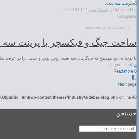
Published by
پرینت 3 بعدی
2018-01-11
at
Categories
مقالات پرینت سه بعدی
ساخت جیگ و فیکسچر با پرینت سه 
با توجه به این موضوع که چاپگرهای سه بعدی روش نوین و جدیدی را در عرصه ساخت
Do you like it?
6
Read more
0
1
2
Next page
3/public_html/wp-content/themes/Industry/sidebar-blog.php
on line
40
جستجو