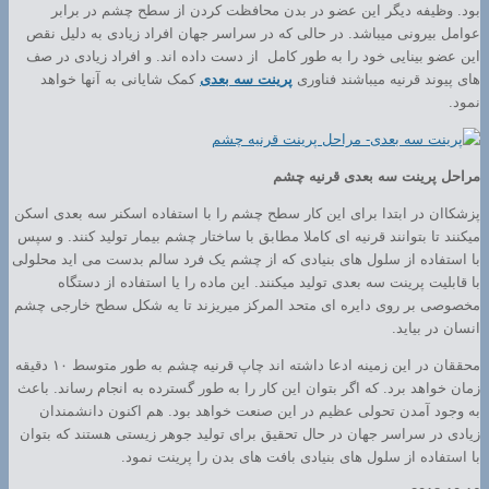
بود. وظیفه دیگر این عضو در بدن محافظت کردن از سطح چشم در برابر
عوامل بیرونی میباشد. در حالی که در سراسر جهان افراد زیادی به دلیل نقص
این عضو بینایی خود را به طور کامل از دست داده اند. و افراد زیادی در صف
های پیوند قرنیه میباشند فناوری
پرینت سه بعدی
کمک شایانی به آنها خواهد
نمود.
مراحل پرینت سه بعدی قرنیه چشم
پزشکاان در ابتدا برای این کار سطح چشم را با استفاده اسکنر سه بعدی اسکن
میکنند تا بتوانند قرنیه ای کاملا مطابق با ساختار چشم بیمار تولید کنند. و سپس
با استفاده از سلول های بنیادی که از چشم یک فرد سالم بدست می اید محلولی
با قابلیت پرینت سه بعدی تولید میکنند. این ماده را یا استفاده از دستگاه
مخصوصی بر روی دایره ای متحد المرکز میریزند تا یه شکل سطح خارجی چشم
انسان در بیاید.
محققان در این زمینه ادعا داشته اند چاپ قرنیه چشم به طور متوسط ۱۰ دقیقه
زمان خواهد برد. که اگر بتوان این کار را به طور گسترده به انجام رساند. باعث
به وجود آمدن تحولی عظیم در این صنعت خواهد بود. هم اکنون دانشمندان
زیادی در سراسر جهان در حال تحقیق برای تولید جوهر زیستی هستند که بتوان
با استفاده از سلول های بنیادی بافت های بدن را پرینت نمود.