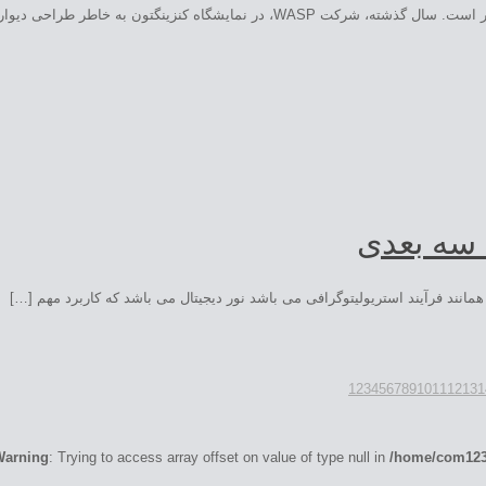
اه کنزینگتون به خاطر طراحی دیوارهای […]
1
2
3
4
5
6
7
8
9
10
11
12
13
1
Warning
: Trying to access array offset on value of type null in
/home/com1233