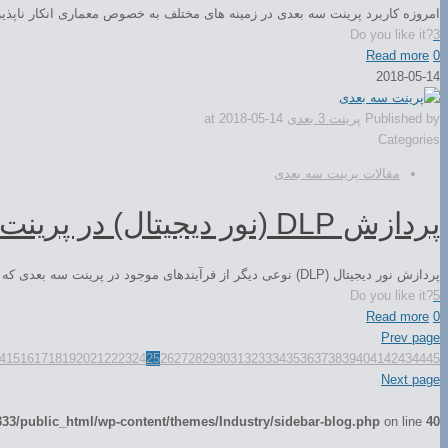
امروزه کاربرد پرینت سه بعدی در زمینه های مختلف به خصوص معماری انکار ناپذیر است. سال گذشته، شرکت WASP، در نمایشگ
Do you like it?
3
Read more
0
2018-05-14
Published by
پرینت 3 بعدی
2018-05-14
at
Categories
مقالات پرینت سه بعدی
پردازش DLP (نور دیجیتال) در پرینت سه بعدی
پردازش نور دیجیتال (DLP) نوعی دیگر از فرآیندهای موجود در پرینت سه بعدی که همانند فرآیند استریولیتوگرافی می باشد نور دیجیتال می باشد که کاربرد مهم […]
Do you like it?
5
Read more
0
Prev page
4
15
16
17
18
19
20
21
22
23
24
25
26
27
28
29
30
31
32
33
34
35
36
37
38
39
40
41
42
43
44
45
Next page
3/public_html/wp-content/themes/Industry/sidebar-blog.php
on line
40