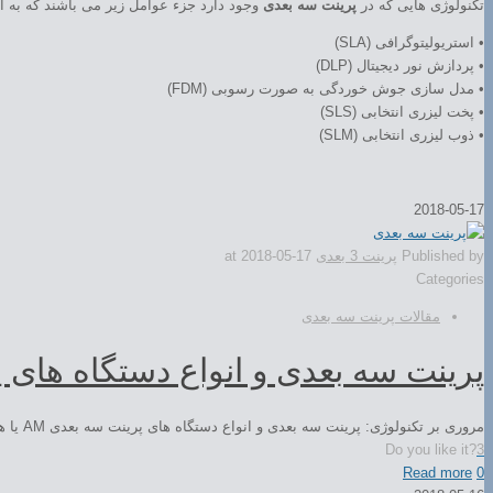
تکنولوژی هایی که در
پرینت سه بعدی
وجود دارد جزء عوامل زیر می باشند که به 
• استریولیتوگرافی (SLA)
• پردازش نور دیجیتال (DLP)
• مدل سازی جوش خوردگی به صورت رسوبی (FDM)
• پخت لیزری انتخابی (SLS)
• ذوب لیزری انتخابی (SLM)
2018-05-17
Published by
پرینت 3 بعدی
2018-05-17
at
Categories
مقالات پرینت سه بعدی
پرینت سه بعدی و انواع دستگاه های 
مروری بر تکنولوژی: پرینت سه بعدی و انواع دستگاه های پرینت سه بعدی AM یا همان ساخت افزایشی یک اصطلاحی می باشد که در پرینت سه […]
Do you like it?
3
Read more
0