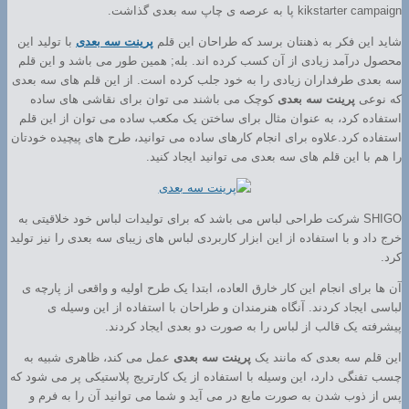
kikstarter campaign پا به عرصه ی چاپ سه بعدی گذاشت.
شاید این فکر به ذهنتان برسد که طراحان این قلم
پرینت سه بعدی
با تولید این
محصول درآمد زیادی از آن کسب کرده اند. بله; همین طور می باشد و این قلم
سه بعدی طرفداران زیادی را به خود جلب کرده است. از این قلم های سه بعدی
که نوعی
پرینت سه بعدی
کوچک می باشند می توان برای نقاشی های ساده
استفاده کرد، به عنوان مثال برای ساختن یک مکعب ساده می توان از این قلم
استفاده کرد.علاوه برای انجام کارهای ساده می توانید، طرح های پیچیده خودتان
را هم با این قلم های سه بعدی می توانید ایجاد کنید.
SHIGO شرکت طراحی لباس می باشد که برای تولیدات لباس خود خلاقیتی به
خرج داد و با استفاده از این ابزار کاربردی لباس های زیبای سه بعدی را نیز تولید
کرد.
آن ها برای انجام این کار خارق العاده، ابتدا یک طرح اولیه و واقعی از پارچه ی
لباسی ایجاد کردند. آنگاه هنرمندان و طراحان با استفاده از این وسیله ی
پیشرفته یک قالب از لباس را به صورت دو بعدی ایجاد کردند.
این قلم سه بعدی که مانند یک
پرینت سه بعدی
عمل می کند، ظاهری شبیه به
چسب تفنگی دارد، این وسیله با استفاده از یک کارتریج پلاستیکی پر می شود که
پس از ذوب شدن به صورت مایع در می آید و شما می توانید آن را به فرم و