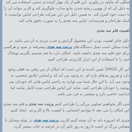
شکلی که مایلید در بیاورید. این قلم از یک مهار کننده ی دستی استفاده می کند
به دلیل آن که از یهویی ریخته شدن مایع مذاب جلوگیری کند و کاربر بتواند آن را
با دست خود کنترل کند. به همین دلیل این این شرکت طراحی لباس توانست با
کمک طراحان و هنرمندان، لباس سه بعدی را به صورت دقیق چاپ کند.
اهمیت قلم سه بعدی
دلیل حائز اهمیت بودن این محصول گرایش و جذب مردم به آن می باشد. در
آینده ممکن است نسل دستگاه های
پرینت سه بعدی
پیشرفته تر شود و هرکسی
برای خود قلم سه بعدی داشته باشد. امکان دارد ما هم تصمیم بگیریم پوشاک
خود را با استفاده از این ابزار کاربردی طراحی کنیم.
این کار SHIGO تعیین کننده ی این است که امکان از بین رفتن مد فعلی وجود
دارد و هرروز مدهای تازه ای به وجود می آید که براساس علایق شخصی به
وجود می آید. با این حال شما می توانید به راحتی لباس هایی که خودتان می
پوشید را خودتان طراحی کنید، شاید این لباس طراحی شده کامل نباشد اما
جذابیت خاصی دارد و منحصر به فرد می باشد.
حتی اگر بخواهیم تصاویر بزرگی را طراحی کنیم
پرینت سه بعدی
و قلم سه بعدی
این امکان را می دهد تا بتوانیم اجسامی با کیفیت بالا و کاربردی ایجاد کنیم.
چیزی که امروزه باید به آن توجه کنیم کاربرد
پرینت سه بعدی
در تولید وسایل با
مقیاس بزرگ تر است تا روز به روز تاثیر آن در عرصه ی چاپ بیشتر گردد.