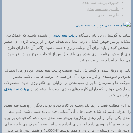
فناوری پرینت سه بعدی
قلم پرینت سه بعدی
قلم سه بعدی
شاید به گوشتان زیاد نام دستگاه
پرینت سه بعدی
را شنیده باشید که عملکردی
مشابه پرینتر جوهر افشان دارد. ابتدا باید هدف خود را از پرینت کردن آن عنصر
مشخص کنید و باید برای آن برنامه ریزی داشته باشید. (اکثر آن ها دارای طرح
های از پیش برنامه ریزی شده می باشند.) پس از انتخاب طرح مورد نظر خود
می توانید اقدام به پرینت نمائید.
دلیل پر رونق شدن و گسترش یافتن صنعت
پرینت سه بعدی
این روزها، انعطاف
پذیری و سودمندی و کارایی بودن آن در همه ی عرصه ها می باشد. بیشتر
شرکت ها و سازمان ها برای سودمندی از مزایای این تکنولوژی جدید، محصولات
سفارشی خود را که دارای کاربردهای زیادی است با استفاده از
پرینت سه بعدی
تولید می کنند.
در این مطلب قصد داریم یک وسیله ی کاربردی و نوعی دیگر از
پرینت سه بعدی
را معرفی کنیم که شاید خیلی ها با آن آشنایی چندانی نداشته باشند. قلم سه
بعدی یکی دیگر از ابزارهای پرکاربرد پرینتر سه بعدی می باشد که قیمتی برابر با
یک سیستم کامپیوتری دارد اما دارای اندازه و سایز بسیار کوچک می باشد.برای
اولین بار این وسیله ی کاربردی و مهم توسط ۳Doodler و همکاریش با شرکت