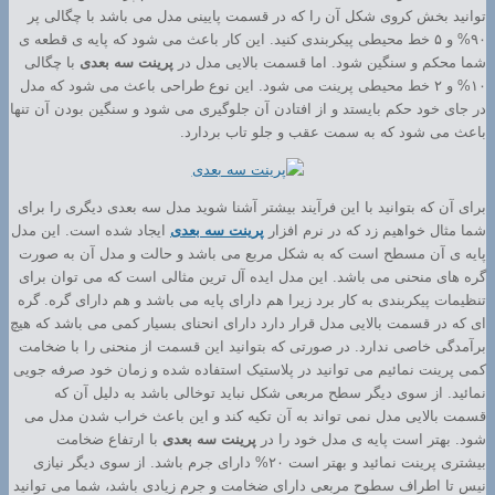
توانید بخش کروی شکل آن را که در قسمت پایینی مدل می باشد با چگالی پر
۹۰% و ۵ خط محیطی پیکربندی کنید. این کار باعث می شود که پایه ی قطعه ی
شما محکم و سنگین شود. اما قسمت بالایی مدل در
پرینت سه بعدی
با چگالی
۱۰% و ۲ خط محیطی پرینت می شود. این نوع طراحی باعث می شود که مدل
در جای خود حکم بایستد و از افتادن آن جلوگیری می شود و سنگین بودن آن تنها
باعث می شود که به سمت عقب و جلو تاب بردارد.
برای آن که بتوانید با این فرآیند بیشتر آشنا شوید مدل سه بعدی دیگری را برای
شما مثال خواهیم زد که در نرم افزار
پرینت سه بعدی
ایجاد شده است. این مدل
پایه ی آن مسطح است که به شکل مربع می باشد و حالت و مدل آن به صورت
گره های منحنی می باشد. این مدل ایده آل ترین مثالی است که می توان برای
تنظیمات پیکربندی به کار برد زیرا هم دارای پایه می باشد و هم دارای گره. گره
ای که در قسمت بالایی مدل قرار دارد دارای انحنای بسیار کمی می باشد که هیچ
برآمدگی خاصی ندارد. در صورتی که بتوانید این قسمت از منحنی را با ضخامت
کمی پرینت نمائیم می توانید در پلاستیک استفاده شده و زمان خود صرفه جویی
نمائید. از سوی دیگر سطح مربعی شکل نباید توخالی باشد به دلیل آن که
قسمت بالایی مدل نمی تواند به آن تکیه کند و این باعث خراب شدن مدل می
شود. بهتر است پایه ی مدل خود را در
پرینت سه بعدی
با ارتفاع ضخامت
بیشتری پرینت نمائید و بهتر است ۲۰% دارای جرم باشد. از سوی دیگر نیازی
نیس تا اطراف سطوح مربعی دارای ضخامت و جرم زیادی باشد، شما می توانید