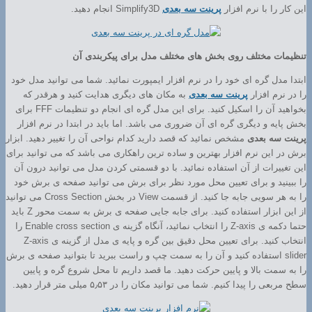
این کار را با نرم افزار
پرینت سه بعدی
Simplify3D انجام دهید.
تنظیمات مختلف روی بخش های مختلف مدل برای پیکربندی آن
ابتدا مدل گره ای خود را در نرم افزار ایمپورت نمائید. شما می توانید مدل خود
را در نرم افزار
پرینت سه بعدی
به مکان های دیگری هدایت کنید و هرقدر که
بخواهید آن را اسکیل کنید. برای این مدل گره ای انجام دو تنظیمات FFF برای
بخش پایه و دیگری گره ای آن ضروری می باشد. اما باید در ابتدا در نرم افزار
پرینت سه بعدی
مشخص نمائید که قصد دارید کدام نواحی آن را تغییر دهید. ابزار
برش در این نرم افزار بهترین و ساده ترین راهکاری می باشد که می توانید برای
این تغییرات از آن استفاده نمائید. با دو قسمتی کردن مدل می توانید درون آن
را ببینید و برای تعیین محل مورد نظر برای برش می توانید صفحه ی برش خود
را به هر سویی جابه جا کنید. از قسمت View در بخش Cross Section می توانید
از این ابزار استفاده کنید. برای جابه جایی صفحه ی برش به سمت محور Z باید
حتما دکمه ی Z-axis را انتخاب نمائید، آنگاه گزینه ی Enable cross section را
انتخاب کنید. برای تعیین محل دقیق بین گره و پایه ی مدل از گزینه ی Z-axis
slider استفاده کنید و آن را به سمت چپ و راست ببرید تا بتوانید صفحه ی برش
را به سمت بالا و پایین حرکت دهید. ما قصد داریم تا محل شروع گره و پایین
سطح مربعی را پیدا کنیم. شما می توانید مکان را در ۵٫۵۳ میلی متر قرار دهید.