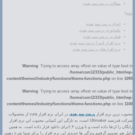
مقالات پرینت سه بعدی
Tags
انواع پرینت سه بعدی
تکنولوژی پرینت سه بعدی
فناوری پرینت سه بعدی
نرم افزار کیورا پرینت سه بعدی
نرم افزارهای پرینت سه بعدی
Warning
: Trying to access array offset on value of type bool in
/home/com12333/public_html/wp-
content/themes/Industry/functions/theme-functions.php
on line
1095
Warning
: Trying to access array offset on value of type bool in
/home/com12333/public_html/wp-
content/themes/Industry/functions/theme-functions.php
on line
1100
محبوب ترین نرم افزار
پرینت سه بعدی
در ایران نرم افزار cura از محصولات
شرکت قدرتمند Ultimaker است، به تازگی این کمپانی محبوب این نرم افزار
رایگان را ارتقا داده است و با ورژن ۲,۳برای دانلود قرار داده است. به همین
دلیل هم تصمیم گرفتیم ویژگی ها جدیدی این نرم افزار را برای شما شرح دهیم،