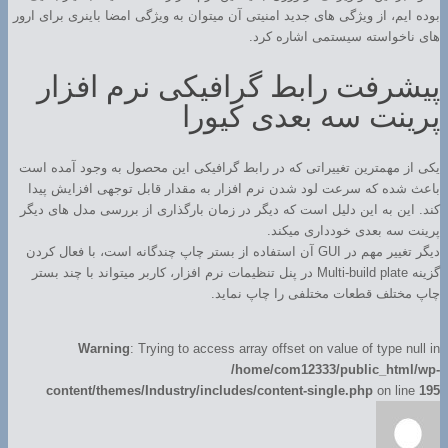
بوده ایم، از ویژگی های جدید امنیتی آن میتوان به ویژگی امضا باینری برای ارور
های ناخواسته سیستمی اشاره کرد.
پیشرفت رابط گرافیکی نرم افزار
پرینت سه بعدی کیورا
یکی از مهمترین تغییراتی که در رابط گرافیکی این محصول به وجود آمده است
باعث شده که سرعت لود شدن نرم افزار به مقدار قابل توجهی افزایش پیدا
کند. این به این دلیل است که دیگر در زمان بارگذاری از بررسی مدل های دیگر
پرینت سه بعدی خودداری میکند.
دیگر تغییر مهم در GUI آن استفاده از بستر چاپ چندگانه است، با فعال کردن
گزینه Multi-build plate در پنل تنظیمات نرم افزار، کاربر میتواند با چند بستر
چاپ مختلف قطعات مختلفی را چاپ نماید.
Warning
: Trying to access array offset on value of type null in
/home/com12333/public_html/wp-
content/themes/Industry/includes/content-single.php
on line
195