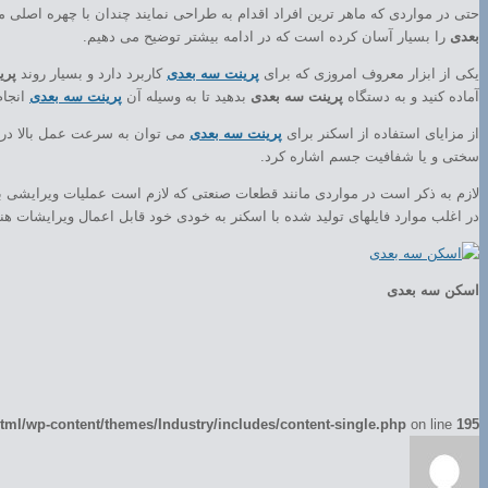
حتی در مواردی که ماهر ترین افراد اقدام به طراحی نمایند چندان با چهره اصلی مطابقت نخواهد داشت و بهتر است که با اسکن ۳ بعدی 
بعدی
را بسیار آسان کرده است که در ادامه بیشتر توضیح می دهیم.
یکی از ابزار معروف امروزی که برای
پرینت سه بعدی
کاربرد دارد و بسیار روند
پری
آماده کنید و به دستگاه
پرینت سه بعدی
بدهید تا به وسیله آن
پرینت سه بعدی
انجام
از مزایای استفاده از اسکنر برای
پرینت سه بعدی
می توان به سرعت عمل بالا در 
سختی و یا شفافیت جسم اشاره کرد.
لازم به ذکر است در مواردی مانند قطعات صنعتی که لازم است عملیات ویرایشی برو
در اغلب موارد فایلهای تولید شده با اسکنر به خودی خود قابل اعمال ویرایشات ه
اسکن سه بعدی
ml/wp-content/themes/Industry/includes/content-single.php
on line
195