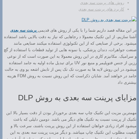
روش های پرینت سه بعدی
کاربرد های پرینت سه بعدی
در این مقاله قصد داریم شما را با یکی از روش های قدیمی
پرینت سه بعدی
آشنا سازیم، از این تکنیک معمولا د رجاهایی که نیاز به دقت بالایی باشد استفاده
میشود. برخی از صنایعی که از این تکنولوژی استفاده میکنند صنایعی مانند
صنعت جواهرات، دندان پزشکی، یا نمونه هایی از تولید قطعات با استفاده از گچ
و سرامیک. مکانیزم کاری در این روش معمولا به این صورت است که از نوعی
رزین از جنس فتوپلیمر و منبع نور UV برای تبدیل ماده اولیه به جامد استفاده
میشود.در این روش لایه ها به صورت تک تک پس از تابش اشعه یو وی به حالت
جامد در خواهند آمد. شایان ذکراست که این روش نسبت به روش FDM هزینه
بیشتری داد
مزایای پرینت سه بعدی به روش DLP
مهمترین مزیت این تکنیک چاپ سه بعدی برخوردار بودن از دقت بسیار بالا این
تکنیک از پرینت نسبت یه تکنیک های دیگر می باشد. دومین دلیلی که باعث
میشود افراد زیادی خواهان استفاده از این روش پرینت باشند، سرعت بالا و
کیفیت مطلوب این تکنیک چاپ میباشد..و دیگر مزیت پرینت سه بعدی به این
روش استفاده از رزین هایی به عنوان ماده اولیه میباشد که میتوان از آنها در ه