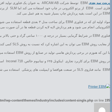
پرینت سه بعدی
EBM در این است.بقیه پردازش چاپ بسیار شبیه به هم عمل می کند.
مواد اولیه ای که در فناوری EBM برا
الکترونیکی انجام می شود و هم پردازش لایه لایه کردن قطعه ها در آن صورت می گ
فناوری EBM در شرایط گرمایی بسیار در درجه ی ۱۰۰۰ سانتی گراد و حتی بالاتر بر خلاف SLS پودرهای فلزی را کاملا ذوب می کند.
از معایب روش EBM می توان به این اشاره کرد که نسبت به روش SLS کمی کند و حدودا گران است و همچنین در دسترس بودن مواد اولیه آن نسبت به SLS کمتر است.
با این که هنوزم در برخی پردازش هاسی تولید در صنایع از روش EBM استفاده می شود اما انسبت به پرینترهای دیگر از آن استقبال کمتری شده است.
در روش EBM برای کاربرد تجاری اینکونل ۶۲۵ و تیتانیوم خالص، Inconel 718 استفاده می شود مواد مرسومی هستند که از آن استفاده می شود.
EBM مانند فناروی SLS در صنعت هوافضا و ایمپلنت های پزشکی استفاده می شود.
ml/wp-content/themes/Industry/includes/content-single.php
on line
195