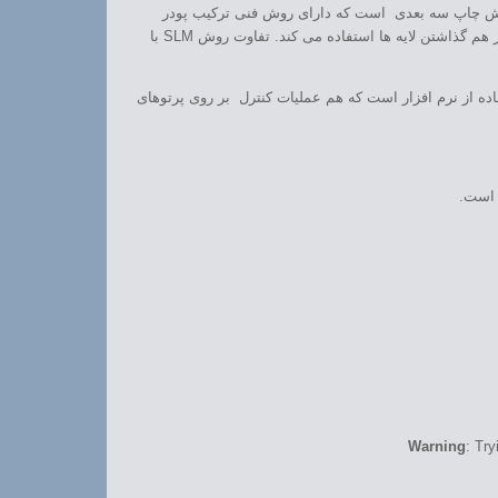
دنی در اوایل قرن ۲۱ اختراع شد. EBM مانند روش SLM که قبلا گفته شد یک روش چاپ سه بعدی است که دارای روش فنی ترکیب پودر
فلزی است. EBM از پرتو الکترونی در چاپ خود استفاده می کند اما SLM از پرتو لیزر با قدرت بسیار بالا که عملا منبعی برای قدرتش محسوب می شود برای در کنار هم گذاشتن لایه ها استفاده می کند. تفاوت روش SLM با
می سازد. با استفاده از نرم افزار است که هم عملیات کنترل بر روی پرتوهای
Warning
: Try