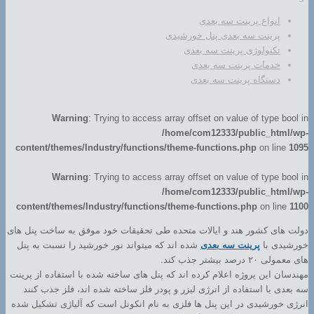
انواع پرینت سه بعدی
پرینت سه بعدی پنل خورشیدی
تکنولوژی پرینت سه بعدی
خدمات پرینت سه بعدی
دستگاه پرینت سه بعدی
Warning
: Trying to access array offset on value of type bool in
/home/com12333/public_html/wp-
content/themes/Industry/functions/theme-functions.php
on line
1095
Warning
: Trying to access array offset on value of type bool in
/home/com12333/public_html/wp-
content/themes/Industry/functions/theme-functions.php
on line
1100
دولت های کشور هند و ایالات متحده طی تحقیقات خود موفق به ساخت پنل های
خورشیدی با
پرینت سه بعدی
شده اند که میتواند نور خورشید را نسبت به پنل
های معمولی ۲۰ درصد بیشتر جذب کند.
مهندسان این پروژه اعلام کرده اند که پنل های ساخته شده با استفاده از پرینت
سه بعدی با استفاده از انرژی لیزر و پودر فلز ساخته شده اند، فلز جذب کنند
انرژی خورشیدی در این پنل ها فلزی به نام انکونل است که آلیاژی تشکیل شده