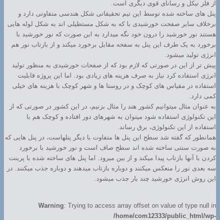
از فلز نیکل و رسانای قوی دیگری است.
پنل های ساخته شده توسط این تیم تحقیقاتی شکل هندسی متفاوتی دارد و
برخلاف سایر صفحت خورشیدی با که به شکل مستطیلی اند به شکل لوله هایی
هستند نور خورشید را درون خود نگه میدارد به این صورت که نور خورشید با
برخورد به یک طرف این پنل به سفحه مقابل برخورد میکند و از بازتاب نور هم
انرژی تولید میشود.
پیش تر از این در صورتی که لازم بود که از صفحات خورشیدی به منظور تولید
انرژی استفاده کرد نیاز به صرف هزینه های زیادی بود. اما این پروژه قابلیت
استفاده در مقیاس های کوچک و در روستا ها و شهر کوچک با هزینه های خیلی
کمی دارد.
به عنوان مثال میتوانیم کشور هند را مثال بزنیم، در این کشور در صورتی که از
این تکنولوژی استفاده شود میتوان به شهرهای دور افتاده و کوچک هم با
استفاده از این تکنولوژی، برق رساند.
همانطور که گفته شد سطح این پنل ها متفاوت با دیگر پنلهاست، در پنل هایی که
به صورت سنتی ساخته شده اند سطح صاف است و نور خورشید با برخورد
کردن با آنها بازتاب پیدا میکند و از بین میرود. اما پنل های ساخته شده با پرینت
سه بعدی نور را منعکس میکنند و دوباره بازتاب میدهند و دوباره جذب میکنند. در
این روش انرژی خورشید چند بار جذب میشود.
Warning
: Trying to access array offset on value of type null in
/home/com12333/public_html/wp-