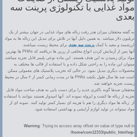
مواد غذایی با تکنولوژی پرینت سه
بعدی
به گفته محققان میزان هدر رفت زباله های مواد غذایی در جهان بیشتر از یک
تریلیون دلار میباشد. به همین دلیل آنها در تلاش برای تبدیل این زباله ها به مواد
ارزشمند و مفید با کمک
پرینت سه بعدی
برای محیط زیست میباشند.
آنها پس از آزمایش کردن انواع مخلفی از رزین ها دریافتند که PHAs ها بهترین
مواد برای رسیدن به این هدف هستند. این ماده نوعی پلیمر قابل تجزیه میباشد.
میتوان این ماده را به راحتی شکل داده و با استفاده از قالب ها مختلف به
محصولات دیگری تبدیل نمود. در حالی که تخریب پلاستیک های معمولی ممکن
است صد ها سال طول بکشد PHAs ها در مدت زمانی کمتر از ۲ سال در محیط
زیست تجزیه خواهند شد.
محققان صدها گونه باکتری جدید را برای دست یابی به هدف ساخت مواد قابل
تجزیه از زباله ها کشت و ایزوله نموده اند. آنها امیدوار هستند بتوانند با استفاده
از زباله ها مواد دیگری را هم با هزینه ای بسیار کمتر تولید کنند. نمونه ای از
مواد میتواند در تولید لوازم آرایشی و بهداشتی استفاده شود.
Warning
: Trying to access array offset on value of type null in
/home/com12333/public_html/wp-