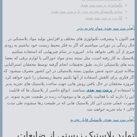
تکنولوژی پرینت سه بعدی
تولید پلاستیک تجزیه پذیر با پرینت سه بعدی
کاربرد پرینت سه بعدی
هم اکنون با پیشرفت تکنولوژی های مختلف و افزایش تولید مواد پلاستیکی در
حال زندگی در دورانی میباشیم که اگر به فکر محیط زیست خود نباشیم به زودی
چیزی از آن باقی نخواهد ماند. امروزه در تمام چیزیهایی که استفاده میکنیم
پلاستیک به کار رفته است، مثل بسته بندی مواد خوراکی یا لوازم برقی که بعضا
بدنه های پلاستیکی دارند، طبق تحقیقات انجام گرفته توسط محققان استرالیایی
سالانه چیزی حدود شش میلیون بسته پلاستیکی در این کشور مصرف میشود. که
اگر فکری برای کاهش استفاده از آنها نکنیم محیط زیستمان را نابود خواهد کرد.
امروزه محققان در حال یافتن روش هایی جهت ساخت پلاستیک های تجزیه پذیر
با استفاده از
پرینت سه بعدی
میباشند. انوالع خاصی از پلاستیک ها که قابلیت
این را دارند که با فعالیت باکتری ها و موجودات زنده در طبعیت تجزیه شوند. در
صورت عملی شدن این کار پلاستیک هایی که در طبیعت رها میشوند طی مدت
۲الی ۶ ماه تجریه خواهند شد.
تولید پلاستیک زیستی از ضایعات