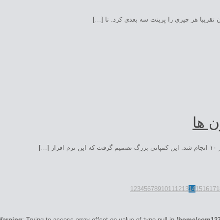
 تقریبا هر چیزی را پرینت سه بعدی کرد. تا […]
ن ها
1
2
3
4
5
6
7
8
9
10
11
12
13
14
15
16
17
1
Warning
: Trying to access array offset on value of type null in
/home/com1233