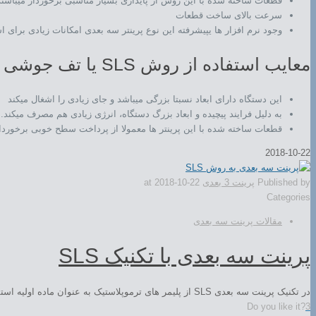
قطعات ساخته شده با این روش از پایداری بسیار مناسبی برخوردار میباشند
سرعت بالای ساخت قطعات
وجود نرم افزار ها یپیشرفته این نوع پرینتر سه بعدی امکانات زیادی برای
معایب استفاده از روش SLS یا تف جوشی انتخابی لیزری
این دستگاه دارای ابعاد نسبتا بزرگی میباشد و جای زیادی را اشغال میکند
به دلیل فرایند پیچیده و ابعاد بزرگ دستگاه، انرژی زیادی هم مصرف میکند.
قطعات ساخته شده با این پرینتر ها معمولا از پرداخت سطح خوبی برخوردار
2018-10-22
Published by
پرینت 3 بعدی
2018-10-22
at
Categories
مقالات پرینت سه بعدی
پرینت سه بعدی با تکنیک SLS
در تکنیک پرینت سه بعدی SLS از پلیمر های ترموپلاستیک به عنوان ماده اولیه استفاده میشود. در این تکنیک که یکی از تکنیک های چاپ سه […]
Do you like it?
3