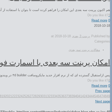
هم اکنون پرینت سه بعدی این امکان را فراهم کرده است تا بتوان با استفاده از آن
Do you like it?
3
Read more
0
2018-10-18
Published by
پرینت 3 بعدی
2018-10-18
at
Categories
مقالات پرینت سه بعدی
امکان پرینت سه بعدی با اسمارت فو
پس ازاستقبال گسترده ای که از نرم افزار جدید مایکروسافت ۳d builder در ویندوز ۱۰ انجام شد. این کمپانی بزرگ تصمیم گرفت که این نرم افزار […]
Do you like it?
4
Read more
0
Prev page
8
19
20
21
22
23
24
25
26
27
28
29
30
31
32
33
34
35
36
37
38
39
40
41
42
43
44
45
46
47
48
49
Next page
3/public_html/wp-content/themes/Industry/sidebar-blog.php
on line
40