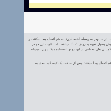
 ذرات پودر به وسیله اشعه لیزری به هم اتصال پیدا میکنند، و
از این طریق قطعه مورد نظر به صورت لایه لایه ایجاد میگردد. در این روش ذرات sintering یا همان ذرات پودر توسط اشعه لیزر CO2 به هم متصل خواهند شد. این روش بسیار شبیه به روش SLA میباشد. اما تفاوت این دو در
پانی های مختلفی از این روش استفاده میکنند زیرا میتواند
 اتصال پیدا میکنند. پس از ساخت یک لایه، لایه بعدی به