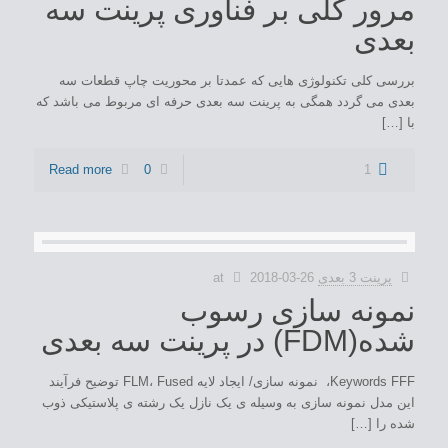
مرور کلی بر فناوری پرینت سه
بعدی
بررسی کلی تکنولوژی هایی که عمدتا بر محوریت چاپ قطعات سه
بعدی می گردد همگی به پرینت سه بعدی حرفه ای مربوط می باشد که
با […]
Read more
0
1
پرینت 3 بعدی
2018-03-26
at
نمونه سازی رسوب
شده(FDM) در پرینت سه بعدی
Keywords FFF، نمونه سازی/ ایجاد لایه FLM، Fused توضیح فرآیند
این مدل نمونه سازی به وسیله ی یک نازل یک رشته ی پلاستیکی ذوب
شده را […]