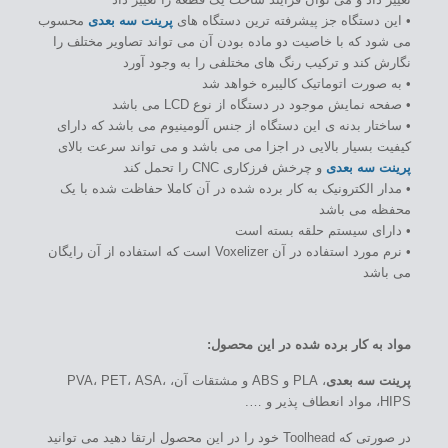
• این دستگاه جز پیشرفته ترین دستگاه های
پرینت سه بعدی
محسوب
می شود که با خاصیت دو ماده بودن آن می تواند تصاویر مختلف را
نگارش کند و ترکیب رنگ های مختلفی را به وجود آورد
• به صورت اتوماتیک کالیبره خواهد شد
• صفحه نمایش موجود در دستگاه از نوع LCD می باشد
• ساختار بدنه ی این دستگاه از جنس آلومینیوم می باشد که دارای
کیفیت بسیار بالایی در اجزا می می باشد و می تواند سرعت بالای
پرینت سه بعدی
و چرخش فرزکاری CNC را تحمل کند
• مدار الکترونیک به کار برده شده در آن کاملا حفاظت شده با یک
محفظه می باشد
• دارای سیستم حلقه بسته است
• نرم مورد استفاده در آن Voxelizer است که استفاده از آن رایگان
می باشد
مواد به کار برده شده در این محصول:
پرینت سه بعدی
، PLA و ABS و مشتقات آن، PVA، PET، ASA،
HIPS، مواد انعطاف پذیر و ….
در صورتی که Toolhead خود را در این محصول ارتقا دهید می توانید