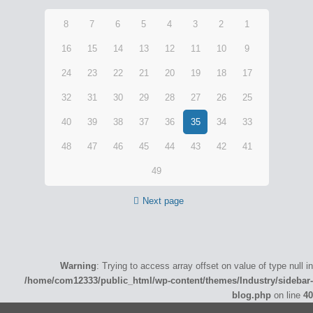
8
7
6
5
4
3
2
1
16
15
14
13
12
11
10
9
24
23
22
21
20
19
18
17
32
31
30
29
28
27
26
25
40
39
38
37
36
35
34
33
48
47
46
45
44
43
42
41
49
Next page
Warning
: Trying to access array offset on value of type null in
/home/com12333/public_html/wp-content/themes/Industry/sidebar-
blog.php
on line
40