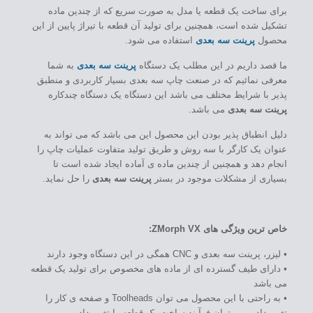
برای ساخت یک قطعه یا مدل به صورت سریع که از چندین ماده
تشکیل شده است، همچنین برای تولید آن قطعه با تیراژ پایین از این
محصول
پرینت سه بعدی
استفاده می شود.
ما قصد داریم در این مطلب یک دستگاه
پرینت سه بعدی
به شما
معرفی نمائیم که در صنعت چاپ سه بعدی بسیار کاربردی و منطبق
پذیر با شرایط مختلف می باشد این دستگاه یک دستگاه چندکاره
پرینت سه بعدی
می باشد.
دلیل انطباق پذیر بودن این محصول این می باشد که می تواند به
عنوان یک کارگر با سه روش و طریق تولید متفاوت عملیات چاپ را
انجام دهد و همچنین از چندین ماده ی آماده ایجاد شده است تا
بسیاری از مشکلات موجود در بستر
پرینت سه بعدی
را حل نماید.
خاص ترین ویژگی های ZMorph VX:
• لیزر، پرینت سه بعدی و CNC همگی در این دستگاه وجود دارند
• دارای طیف گسترده ای از ماده های مخصوص برای تولید یک قطعه
می باشد
• به راحتی با این محصول می توان Toolheads و صفحه ی کار را
تغییر داد و می توان فرآیند ساخت یک قطعه را تغییر داد