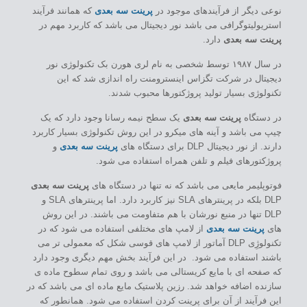
نوعی دیگر از فرآیندهای موجود در
پرینت سه بعدی
که همانند فرآیند
استریولیتوگرافی می باشد نور دیجیتال می باشد که کاربرد مهم در
پرینت سه بعدی
دارد.
در سال ۱۹۸۷ توسط شخصی به نام لری هورن بک تکنولوژی نور
دیجیتال در شرکت تگزاس اینسترومنت راه اندازی شد که این
تکنولوژی بسیار تولید پروژکتورها محبوب شدند.
در دستگاه
پرینت سه بعدی
یک سطح نیمه رسانا وجود دارد که یک
چیپ می باشد و آینه های میکرو در این روش تکنولوژی بسیار کاربرد
دارند. از نور دیجیتال DLP برای دستگاه های
پرینت سه بعدی
و
پروژکتورهای فیلم و تلفن همراه استفاده می شود.
فوتوپلیمر مایعی می باشد که نه تنها در دستگاه های
پرینت سه بعدی
DLP بلکه در پرینترهای SLA نیز کاربرد دارد. اما پرینترهای SLA و
DLP تنها در منبع نورشان با هم متفاومت می باشند. در این روش
های
پرینت سه بعدی
از لامپ های مختلفی استفاده می شود که در
تکنولوژِی DLP آماتور از لامپ های قوسی شکل که معمولی تر می
باشند استفاده می شود. در این فرآیند بخش مهم دیگری وجود دارد
که صفحه ای با مایع کریستالی می باشد و روی تمام سطوح ماده ی
سازنده اضافه خواهد شد. رزین پلاستیک مایع ماده ای می باشد که در
این فرآیند از آن برای پرینت کردن استفاده می شود. همانطور که