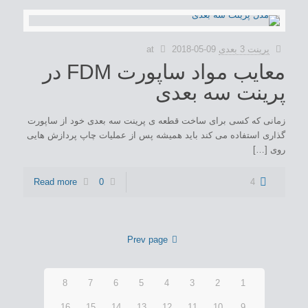
پرینت 3 بعدی
2018-05-09
at
معایب مواد ساپورت FDM در
پرینت سه بعدی
زمانی که کسی برای ساخت قطعه ی پرینت سه بعدی خود از ساپورت
گذاری استفاده می کند باید همیشه پس از عملیات چاپ پردازش هایی
روی […]
Read more
0
4
Prev page
8
7
6
5
4
3
2
1
16
15
14
13
12
11
10
9