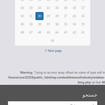
24
23
22
21
20
19
18
17
32
31
30
29
28
27
26
25
40
39
38
37
36
35
34
33
48
47
46
45
44
43
42
41
49
Next page
Warning
: Trying to access array offset on value of type null in
/home/com12333/public_html/wp-content/themes/Industry/sidebar-
blog.php
on line
40
جستجو