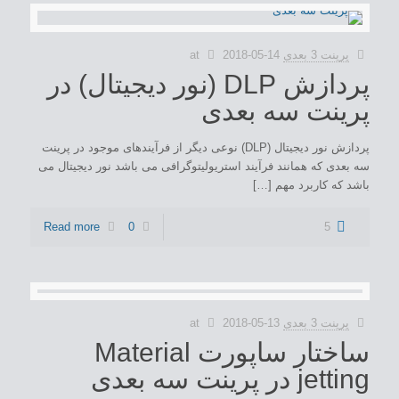
پرینت 3 بعدی
2018-05-14
at
پردازش DLP (نور دیجیتال) در
پرینت سه بعدی
پردازش نور دیجیتال (DLP) نوعی دیگر از فرآیندهای موجود در پرینت
سه بعدی که همانند فرآیند استریولیتوگرافی می باشد نور دیجیتال می
باشد که کاربرد مهم […]
Read more
0
5
پرینت 3 بعدی
2018-05-13
at
ساختار ساپورت Material
jetting در پرینت سه بعدی